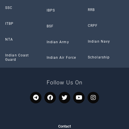
SSC
RRB
IBPS
ITBP
CRPF
BSF
NTA
Indian Navy
Indian Army
Indian Coast
Scholarship
Indian Air Force
Guard
Follow Us On
T
F
T
Y
I
e
a
w
o
n
l
c
i
u
s
e
e
t
t
t
g
b
t
u
a
r
o
e
b
g
Contact
a
o
r
e
r