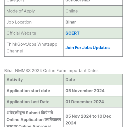
Category
Scholorship
Mode of Apply
Online
Job Location
Bihar
Official Website
SCERT
ThinkGovtJobs Whatsapp
Join For Jobs Updates
Channel
Bihar NMMSS 2024 Online Form Important Dates
Activity
Date
Application start date
05 November 2024
Application Last Date
01 December 2024
आवेदकों द्वारा Submit किये गये
05 Nov 2024 to 10 Dec
Online Application का विद्यालय
2024
स्तर पर Online Approval