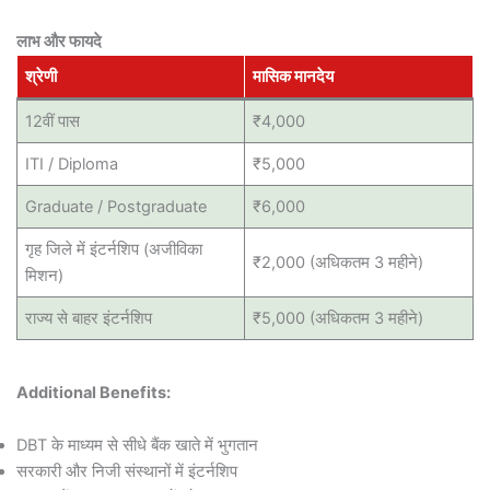
लाभ और फायदे
श्रेणी
मासिक मानदेय
12वीं पास
₹4,000
ITI / Diploma
₹5,000
Graduate / Postgraduate
₹6,000
गृह जिले में इंटर्नशिप (अजीविका
₹2,000 (अधिकतम 3 महीने)
मिशन)
राज्य से बाहर इंटर्नशिप
₹5,000 (अधिकतम 3 महीने)
Additional Benefits:
DBT के माध्यम से सीधे बैंक खाते में भुगतान
सरकारी और निजी संस्थानों में इंटर्नशिप